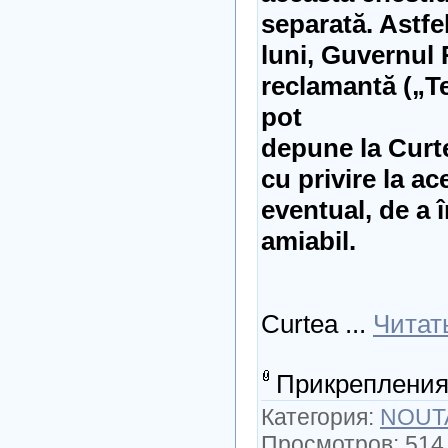
separată. Astfel
luni, Guvernul
reclamantă („T
pot
depune la Curte
cu privire la ac
eventual, de a 
amiabil.
Curtea
...
Читат
Прикрепления
Категория:
NOUT
Просмотров: 514 