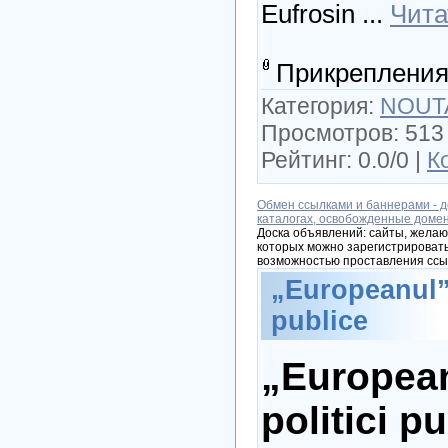
Eufrosin
...
Чита
Прикрепления
Категория:
NOUT
Просмотров: 513 
Рейтинг: 0.0/0 |
К
Обмен ссылками и баннерами - д
каталогах, освобожденные доме
Доска объявлений: сайты, желаю
которых можно зарегистрировать
возможностью проставления ссы
„Europeanul” -
publice
„Europeanu
politici p