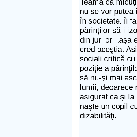
Teama că micuţii l
nu se vor putea 
în societate, îi 
părinţilor să-i i
din jur, or, „aşa
cred aceştia. Asi
sociali critică 
poziţie a părinţi
să nu-şi mai asc
lumii, deoarece 
asigurat că şi la
naşte un copil c
dizabilităţi.