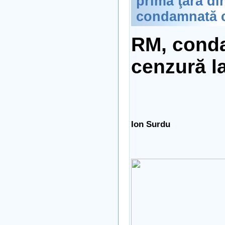
prima ţară di
condamnată 
RM, cond
cenzură 
Ion Surdu