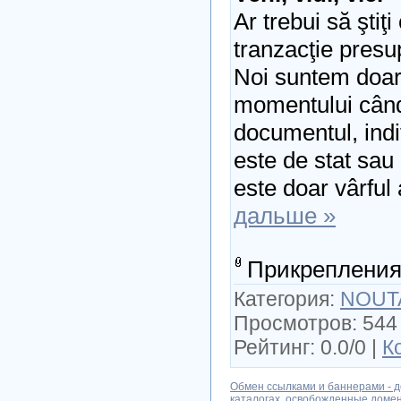
Ar trebui să ştiţi
tranzacţie pres
Noi suntem doar
momentului când
documentul, indi
este de stat sau
este doar vârful
дальше »
Прикрепления
Категория:
NOUT
Просмотров: 544 
Рейтинг: 0.0/0 |
К
Обмен ссылками и баннерами - д
каталогах, освобожденные доме