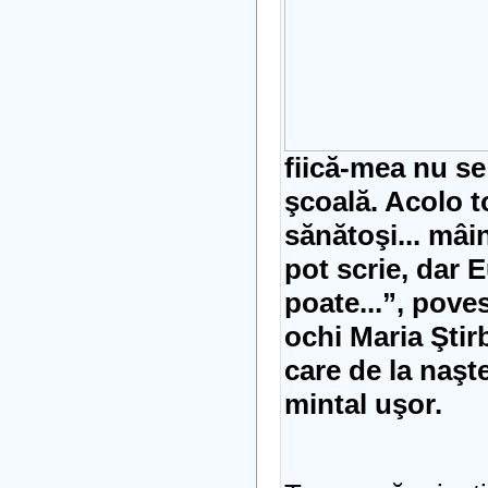
fiică-mea nu se
şcoală. Acolo to
sănătoşi... mâin
pot scrie, dar 
poate...”, poves
ochi Maria Ştir
care de la naşt
mintal uşor.