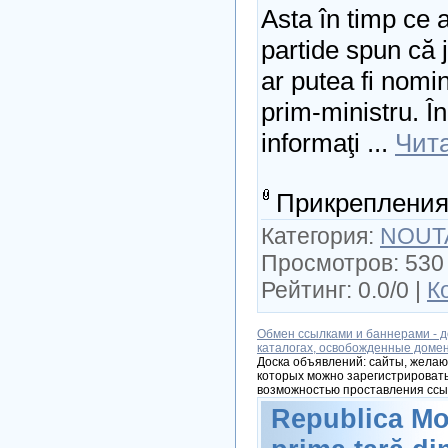
Asta în timp ce 
partide spun că j
ar putea fi nomin
prim-ministru. În
informaţi
...
Чит
Прикрепления
Категория:
NOUT
Просмотров: 530 
Рейтинг: 0.0/0 |
К
Обмен ссылками и баннерами - д
каталогах, освобожденные доме
Доска объявлений: сайты, желаю
которых можно зарегистрировать
возможностью проставления ссы
Republica Mo