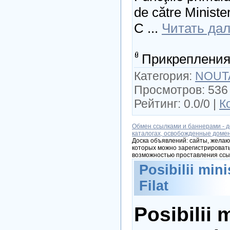
de către Ministe
C
...
Читать да
Прикрепления
Категория:
NOUT
Просмотров: 536 
Рейтинг: 0.0/0 |
К
Обмен ссылками и баннерами - д
каталогах, освобожденные доме
Доска объявлений: сайты, желаю
которых можно зарегистрировать
возможностью проставления ссы
Posibilii mini
Filat
Posibilii m