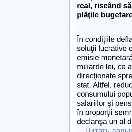
real, riscând s
plăţile bugetare
În condiţiile defl
soluţii lucrative 
emisie monetară 
miliarde lei, ce a
direcţionate spr
stat. Altfel, red
consumului popul
salariilor şi pens
în proporţii semn
declanşa un al d
...
Читать даль