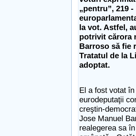
„pentru”, 219 -
europarlamenta
la vot. Astfel, 
potrivit cărora 
Barroso să fie r
Tratatul de la L
adoptat.
El a fost votat în
eurodeputaţii co
creştin-democraţi 
Jose Manuel Bar
realegerea sa în 