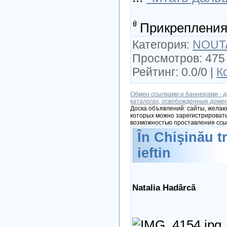
Прикрепления
Категория:
NOUT
Просмотров: 475 
Рейтинг: 0.0/0 |
К
Обмен ссылками и баннерами - д
каталогах, освобожденные доме
Доска объявлений: сайты, желаю
которых можно зарегистрировать
возможностью проставления ссы
În Chişinău t
ieftin
Natalia Hadârcă