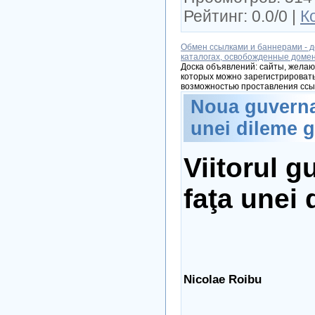
Рейтинг: 0.0/0 |
К
Обмен ссылками и баннерами - д
каталогах, освобожденные доме
Доска объявлений: сайты, желаю
которых можно зарегистрировать
возможностью проставления ссы
Noua guvernar
unei dileme g
Viitorul g
faţa unei 
Nicolae Roibu