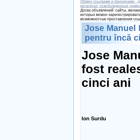
Обмен ссылками и баннерами - д
каталогах, освобожденные доме
Доска объявлений: сайты, желаю
которых можно зарегистрировать
возможностью проставления ссы
Jose Manuel B
pentru încă c
Jose Manu
fost reale
cinci ani
Ion Surdu