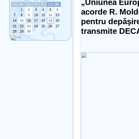
„Uniunea Europ
Пн
Вт
Ср
Чт
Пт
Сб
Вс
acorde R. Moldo
1
2
3
4
5
6
7
8
9
10
11
12
13
pentru depăşir
14
15
16
17
18
19
20
21
22
23
24
25
26
27
transmite DEC
28
29
30
-->