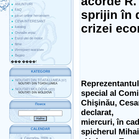
acorde R.
ANUNTURI
FAQ
sprijin în
jokuri online heroeswm
CEVA INTERESANT
crizei ec
katalog
Онлайн игры
Eurol ulei de motor
filme
Интернет-магазин
Видео
��� ����!
KATEGORII
NOUTATI DIN TOATA LUMEA
[67]
Reprezentantul
NOUTATI DIN TOATA LUMEA
NOUTATI MOLDOVA
[455]
special al Comi
NOUTATI DIN MOLDOVA
Chişinău, Cesa
Поиск
declarat,
miercuri, în ca
CALENDAR
spicherul Miha
«
Сентябрь 2009
»