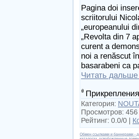
Pagina doi inser
scriitorului Nico
„europeanului din
„Revolta din 7 ap
curent a demons
noi a renăscut în 
basarabeni ca 
Читать дальше
Прикрепления
Категория:
NOUT
Просмотров: 456 
Рейтинг: 0.0/0 |
К
Обмен ссылками и баннерами - д
каталогах, освобожденные доме