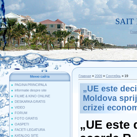
SAIT
Гла
Главная
»
2009
»
Сентябрь
»
19
Меню сайта
PAGINA PRINCIPALA
„UE este deci
informatie despre site
Moldova sprij
FILME & KINO ONLINE
DESKARKA GRATIS
crizei econo
VIDEO
FORUM
FOTO GRATIS
„UE este 
OASPETI
FACETI LEGATURA
KATALOG SITE