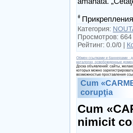
amânată. „Cetă
Прикрепления
Категория:
NOUTA
Просмотров: 664 
Рейтинг: 0.0/0 |
К
Обмен ссылками и баннерами - д
каталогах, освобожденные доме
Доска объявлений: сайты, желаю
которых можно зарегистрировать
возможностью проставления ссы
Cum «CARMEZ
corupţia
Cum «CA
nimicit co