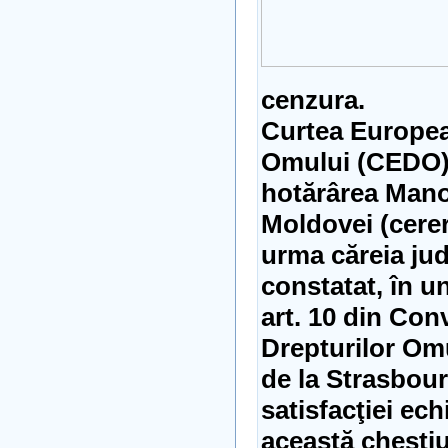
cenzura.
Curtea Europea
Omului (CEDO) a
hotărârea Manol
Moldovei (cerer
urma căreia jud
constatat, în u
art. 10 din Co
Drepturilor Omu
de la Strasbou
satisfacţiei ech
această chesti