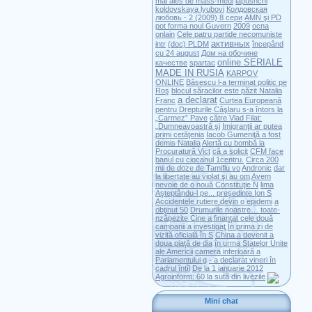
mai ales de mass-medi
lapushchi
koldovskaya lyubovi
Колдовская
любовь - 2 (2009) 8 сери
AMN şi PD
pot forma noul Guvern
2009
ocna
onlain
Cele patru partide necomuniste
активных
intr
(doc) PLDM
începând
cu 24 august
Дом на обочине
online SERIALE
качестве
spartac
MADE IN RUSIA
KARPOV
ONLINE
Băsescu l-a terminat politic pe
Roş
blocul săracilor este păzit Natalia
a declarat
Franc
Curtea Europeană
pentru Drepturile
Câşlaru s-a întors la
„Carmez” Pave
către Vlad Filat:
„Dumneavoastră şi
Imigranţii ar putea
primi cetăţenia
Iacob Gumeniţă a fost
demis Natalia
Alertă cu bombă la
Procuratură Vict
că a solicit
CFM face
banul cu ciocanul 1centru.
Circa 200
mii de doze de Tamiflu vo
Andronic
dar
la libertate au violat şi au om
Avem
nevoie de o nouă Constituţie N
lima
Aşteptându-l pe... preşedinte Ion S
Accidentele rutiere devin o epidemi
a
obţinut 50
Drumurile noastre… toate-
nzăpezite
Cine a finanţat cele două
campanii
a investigaţ
În prima zi de
vizită oficială în S
China a devenit a
doua piaţă de dia
în urma Statelor Unite
ale Americii
camera inferioară a
Parlamentului g
- a declarat vineri în
cadrul întîl
De la 1 ianuarie 2012
Agroinform: 60 la sută din livezile
Mini chat