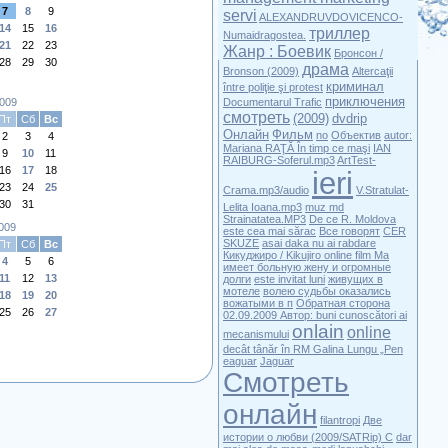
7
8
9
servi
ALEXANDRUVDOVICENCO-
14
15
16
триллер
Numaidragostea.
21
22
23
Жанр : Боевик
Бронсон /
28
29
30
драма
Bronson (2009)
Altercaţii
криминал
între poliţie şi protest
приключения
009
Documentarul Trafic
смотреть
(2009)
dvdrip
Пт
Сб
Вс
Онлайн
Фильм
no
Объектив
autor:
2
3
4
Mariana RAŢĂ În timp ce maşi
IAN
9
10
11
RAIBURG-Soferul.mp3
ArtTest-
16
17
18
ieri
23
24
25
Crama.mp3/audio
V.Stratulat-
30
31
Lelita Ioana.mp3
muz md
Strainatatea.MP3
De ce R. Moldova
009
este cea mai sărac
Все говорят
CER
SKUZE
asai daka nu ai rabdare
Пт
Сб
Вс
Кикуджиро / Kikujiro online film Ма
4
5
6
имеет больную жену и огромные
11
12
13
долги
este invitat luni
живущих в
мотеле
волею судьбы оказались
18
19
20
вожатыми в п
Обратная сторона
25
26
27
02.09.2009 Автор:
buni cunoscători ai
onlain
online
mecanismului
decât tânăr în RM Galina Lungu „Pen
eaguar
Jaguar
Смотреть
онлайн
filantropi
Две
истории о любви (2009/SATRip) С
dar