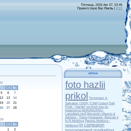
Пятница, 2026 Авг 07, 03:49
Приветствую Вас
Гость
|
RSS
arhiva
foto hazlii
09
Пт
Сб
Вс
prikol
5
6
7
12
13
14
Terminator 4-
19
20
21
Salvation (2009) *CAM
Output
Daft
Punk - Harder
sa krezi sau nu
26
27
28
hotaresti tu
ADRIANURSU-
Lamultiani.mp3
Alexandru Manciu &
Adriana - Totusi
Название: Форсаж 4
009
În R.Moldova
Planeta Moldova -
Пт
Сб
Вс
in
campaign
Nihilismul
1
2
management marketing