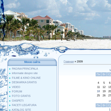
Главная
»
2009
Меню сайта
PAGINA PRINCIPALA
М
informatie despre site
Пн
Вт
С
FILME & KINO ONLINE
DESKARKA GRATIS
4
5
6
VIDEO
11
12
1
18
19
2
FORUM
25
26
2
FOTO GRATIS
OASPETI
И
FACETI LEGATURA
Пн
Вт
С
1
KATALOG SITE