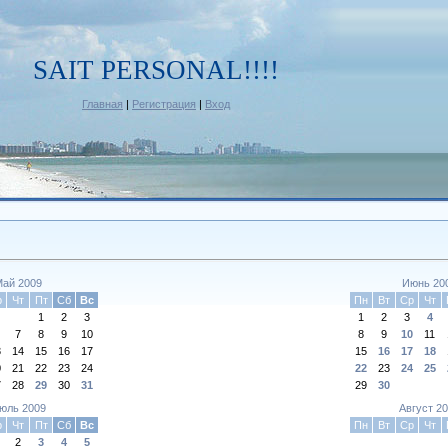
SAIT PERSONAL!!!!
Главная
|
Регистрация
|
Вход
ай 2009
Июнь 20
р
Чт
Пт
Сб
Вс
Пн
Вт
Ср
Чт
1
2
3
1
2
3
4
7
8
9
10
8
9
10
11
3
14
15
16
17
15
16
17
18
0
21
22
23
24
22
23
24
25
7
28
29
30
31
29
30
юль 2009
Август 2
р
Чт
Пт
Сб
Вс
Пн
Вт
Ср
Чт
2
3
4
5