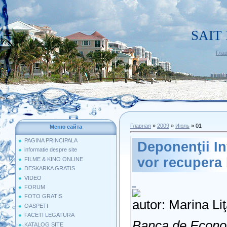
SAIT
Гла
Главная
»
2009
»
Июль
»
01
Меню сайта
PAGINA PRINCIPALA
Deponenţii In
informatie despre site
vor recupera 
FILME & KINO ONLINE
DESKARKA GRATIS
VIDEO
FORUM
FOTO GRATIS
autor: Marina Li
OASPETI
FACETI LEGATURA
Banca de Econom
KATALOG SITE