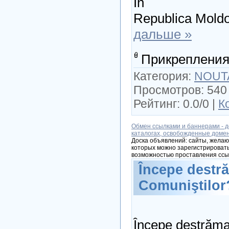
În
Republica Mold
дальше »
Прикрепления
Категория:
NOUT
Просмотров: 540 
Рейтинг: 0.0/0 |
К
Обмен ссылками и баннерами - д
каталогах, освобожденные доме
Доска объявлений: сайты, желаю
которых можно зарегистрировать
возможностью проставления ссы
Începe destră
Comuniştilor
Începe destrăma