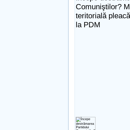
Comuniştilor? M
teritorială plea
la PDM