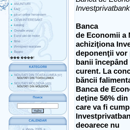
ANUNTURI
Investprivatbank
FAQ
jokuri online heroeswm
CEVA INTERESANT
Banca
katalog
Онлайн игры
de Economii a 
Eurol ulei de motor
filme
achiziţiona Inv
Интернет-магазин
deponenţii vor 
Видео
��� ����!
banii începând 
KATEGORII
curent. La conc
NOUTATI DIN TOATA LUMEA
[67]
băncii faliment
NOUTATI DIN TOATA LUMEA
NOUTATI MOLDOVA
[455]
Banca de Econom
NOUTATI DIN MOLDOVA
deţine 56% din a
Поиск
care va fi cump
Investprivatbank
CALENDAR
deoarece nu
«
Июль 2009
»