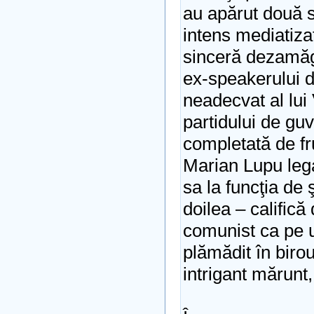
au apărut două s
intens mediatiza
sinceră dezamăg
ex-speakerului 
neadecvat al lui 
partidului de gu
completată de fru
Marian Lupu leg
sa la funcţia de ş
doilea – califică
comunist ca pe 
plămădit în biro
intrigant mărunt