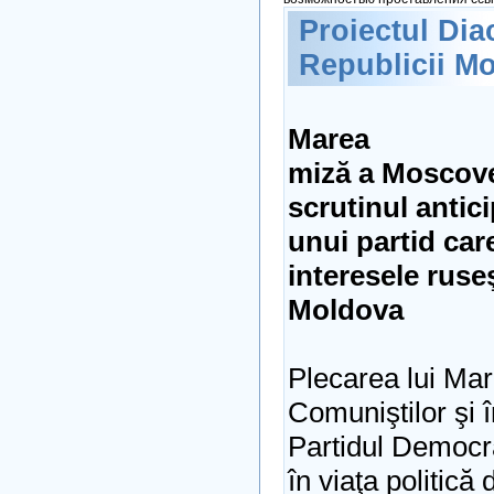
Proiectul Dia
Republicii M
Marea
miză a Moscovei
scrutinul antici
unui partid car
interesele ruse
Moldova
Plecarea lui Mar
Comuniştilor şi 
Partidul Democra
în viaţa politică