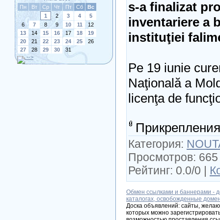
s-a finalizat p
Пн
Вт
Ср
Чт
Пт
Сб
Вс
1
2
3
4
5
inventariere a b
6
7
8
9
10
11
12
13
14
15
16
17
18
19
instituţiei fali
20
21
22
23
24
25
26
27
28
29
30
31
-->
Pe 19 iunie cure
Naţională a Mol
licenţa de funcţ
Прикрепления
Категория:
NOUT
Просмотров: 665 
Рейтинг: 0.0/0 |
К
Обмен ссылками и баннерами - д
каталогах, освобожденные доме
Доска объявлений: сайты, желаю
которых можно зарегистрировать
возможностью проставления ссы