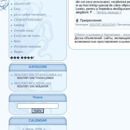
din cei zece provocatori, recidivistul
ANUNTURI
ei au fost trimişi special de către ofiţer
Leahu, pentru a împiedica desfăşurarea î
FAQ
alegătorii. P
...
Читать дальше »
jokuri online heroeswm
CEVA INTERESANT
Прикрепления:
Категория:
NOUTATI MOLDOVA
| Просмотро
katalog
Онлайн игры
Обмен ссылками и баннерами - доск
Eurol ulei de motor
Доска объявлений: сайты, желающие 
filme
возможностью проставления ссылки.
Интернет-магазин
Видео
��� ����!
KATEGORII
NOUTATI DIN TOATA LUMEA
[67]
NOUTATI DIN TOATA LUMEA
NOUTATI MOLDOVA
[455]
NOUTATI DIN MOLDOVA
Поиск
CALENDAR
«
Июль 2009
»