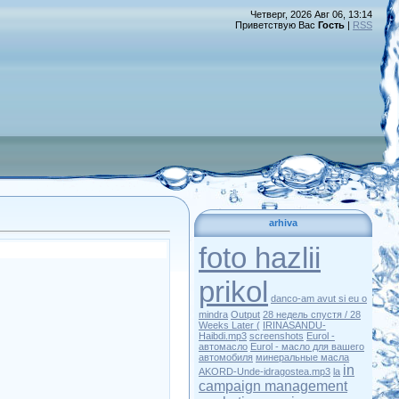
Четверг, 2026 Авг 06, 13:14
Приветствую Вас
Гость
|
RSS
arhiva
foto hazlii
prikol
danco-am avut si eu o
mindra
Output
28 недель спустя / 28
Weeks Later (
IRINASANDU-
Haibdi.mp3
screenshots
Eurol -
автомасло
Eurol - масло для вашего
автомобиля
минеральные масла
in
AKORD-Unde-idragostea.mp3
la
campaign management