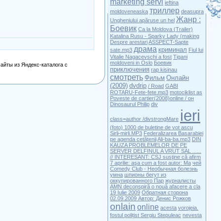
marketing servi
ieftina
триллер
moldoveneaska
deasupra
Жанр :
Ungheniului apăruse un hel
Боевик
Ca la Moldova (Trailer)
Katalina Rusu - Sparky Lady (making
Despre arestari
ASSPECT-Sapte
драма
криминал
sate.mp3
Fiul lui
Vitalie Nagacevschi a fost
Tigani
moldoveni in Oslo
Боевик
айты из Яндекс-каталога с
приключения
rap kisinau
смотреть
Фильм
Онлайн
(2009)
dvdrip
/ Road
GABI
ROTARU-Fete-fete.mp3
motociklist as
Poveste de cartier(2008)online / он
Dinosaurul Philip
div
ieri
class=author /divstrongMare
(foto) 1000 de buletine de vot ascu
Sirli-mirli.MP3
Federalizarea Basarabiei
pe agenda
cetăţenii
Ali-ba-ba.mp3
DIN
KAUZA PROBLEMELOR DE PE
SERVER
DELFINUL A VRUT SAL ......
// INTERESANT: CSJ susţine că afirm
7 aprilie: aşa cum a fost autor: Ma
чей
Comedy Club - Необычная болезнь
умна
шпионы бегут из
оккупированного Пар
журналисты
AMN deconspiră o nouă afacere a cla
19 Iulie 2009
Обратная сторона
02.09.2009 Автор:
Денис Рожков
onlain
online
acesta
vorojeia.
fostul polițist Sergiu Stepuleac
nevesta