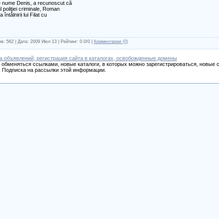
 pe nume Denis, a recunoscut că
ul poliţiei criminale, Roman
ntâlnirii lui Filat cu
в: 562 | Дата:
2009 Июл 13
| Рейтинг: 0.0/0 |
Комментарии (0)
а объявлений, регистрация сайта в каталогах, освобожденные домены
обменяться ссылками, новые каталоги, в которых можно зарегистрироваться, новые с
 Подписка на рассылки этой информации.