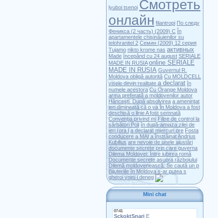
Смотреть
lyuboi tsenoi
онлайн
filantropi
По следу
Феникса (2 часть) (2009) С
În
apartamentele chişinăuienilor su
telohranitel 2
Cемин (2009) 12 серия
активных
Tujamo
nikto krome nas
Made
începând cu 24 august
SERIALE
online SERIALE
MADE IN RUSIA
MADE IN RUSIA
Guvernul R.
Moldova obligă autorită
Cu MOLDCELL
a declarat
visele devin realitate
în
numele acestora
Cu Orange Moldova
arma preferată a moldovenilor autor
Hânceşti. După absolvirea
a ameninţat
ieri dimineaţă că o va
În Moldova a fost
deschisă o linie
A fost semnată
Convenţia privind mi
Filtre de control la
sărbători Poli
în după-amiaza zilei de
ieri (ora l
a declarat miercuri pre
Fosta
conducere a MAI a înstrăinat
Andrius
Kubilius
are nevoie de unele ajustări
documente secrete prin care guverna
Dilema Moldovei: Între iubirea româ
Documente secrete asupra războiului
Dilemă moldovenească: Se caută un p
Bijuteriile în Moldova s-ar putea s
gheroi voini i deneg
Mini chat