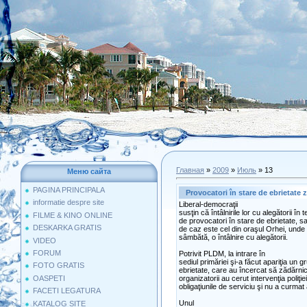
Главная
»
2009
»
Июль
»
13
Меню сайта
PAGINA PRINCIPALA
Provocatori în stare de ebrietate 
informatie despre site
Liberal-democraţii
susţin că întâlnirile lor cu alegătorii în 
FILME & KINO ONLINE
de provocatori în stare de ebrietate, sau
DESKARKA GRATIS
de caz este cel din oraşul Orhei, unde 
sâmbătă, o întâlnire cu alegătorii.
VIDEO
FORUM
Potrivit PLDM, la intrare în
sediul primăriei şi-a făcut apariţia un 
FOTO GRATIS
ebrietate, care au încercat să zădărni
organizatorii au cerut intervenţia poliţi
OASPETI
obligaţiunile de serviciu şi nu a curmat
FACETI LEGATURA
Unul
KATALOG SITE