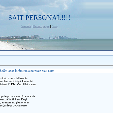
SAIT PERSONAL!!!!
Главная
|
Регистрация
|
Вход
zădărnicesc întâlnirile electorale ale PLDM
teritoriu sunt zădărnicite
 chiar recidivişti. Un astfel
liderul PLDM, Vlad Filat a avut
grup de provocatori în stare de
cească întâlnirea. Deşi
ei, aceasta nu şi-a onorat
 acţiunile provocatoare.