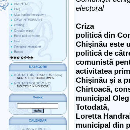
ANUNTURI
electoral
FAQ
jokuri online heroeswm
CEVA INTERESANT
Criza
katalog
Онлайн игры
politică din Co
Eurol ulei de motor
filme
Chişinău este u
Интернет-магазин
politică de căt
Видео
��� ����!
comunistă pent
KATEGORII
activitatea pri
NOUTATI DIN TOATA LUMEA
[67]
Chişinău şi a p
NOUTATI DIN TOATA LUMEA
NOUTATI MOLDOVA
[455]
Chirtoacă, cons
NOUTATI DIN MOLDOVA
municipal Oleg
Поиск
Totodată,
Loretta Handrab
CALENDAR
municipal din 
«
Июль 2009
»