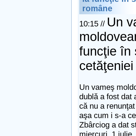
române
Un v
10:15 //
moldovean
funcţie în
cetăţenie
Un vameş moldo
dublă a fost dat 
că nu a renunţat
aşa cum i s-a ce
Zbârciog a dat st
miercuri, 1 iulie,