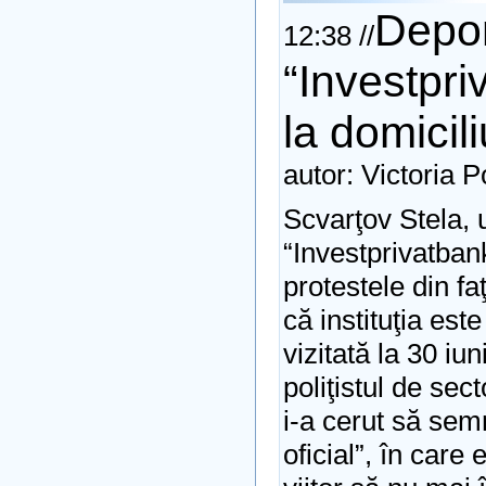
Depon
12:38 //
“Investpriv
la domicili
autor: Victoria 
Scvarţov Stela, 
“Investprivatbank
protestele din fa
că instituţia este
vizitată la 30 iun
poliţistul de sec
i-a cerut să se
oficial”, în care