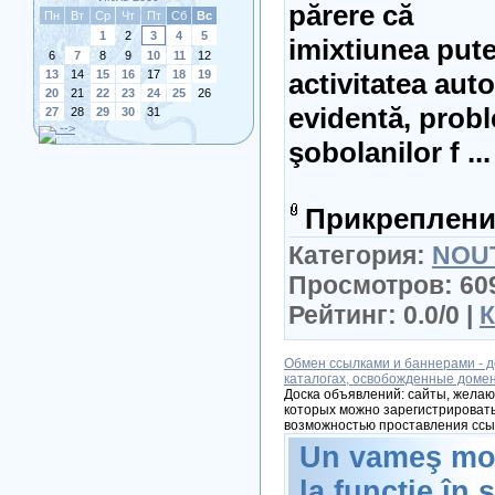
părere că
Пн
Вт
Ср
Чт
Пт
Сб
Вс
1
2
3
4
5
imixtiunea puter
6
7
8
9
10
11
12
13
14
15
16
17
18
19
activitatea auto
20
21
22
23
24
25
26
evidentă, prob
27
28
29
30
31
-->
şobolanilor f
..
Прикреплени
Категория:
NOUT
Просмотров: 609
Рейтинг: 0.0/0 |
К
Обмен ссылками и баннерами - д
каталогах, освобожденные доме
Доска объявлений: сайты, желаю
которых можно зарегистрировать
возможностью проставления ссы
Un vameş mol
la funcţie în 