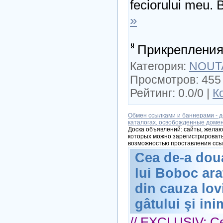
feciorului meu. 
»
Прикрепления
Категория:
NOUT
Просмотров: 455 
Рейтинг: 0.0/0 |
К
Обмен ссылками и баннерами - д
каталогах, освобожденные доме
Доска объявлений: сайты, желаю
которых можно зарегистрировать
возможностью проставления ссы
Cea de-a doua
lui Boboc ara
din cauza lov
gâtului şi ini
// EXCLUSIV: Ce