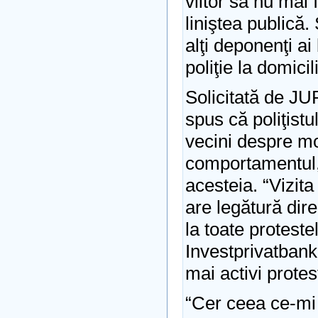
viitor să nu mai 
liniştea publică.
alţi deponenţi ai
poliţie la domicil
Solicitată de J
spus că poliţistu
vecini despre mo
comportamentul,
acesteia. “Vizita 
are legătură dir
la toate proteste
Investprivatbank,
mai activi protes
“Cer ceea ce-mi 