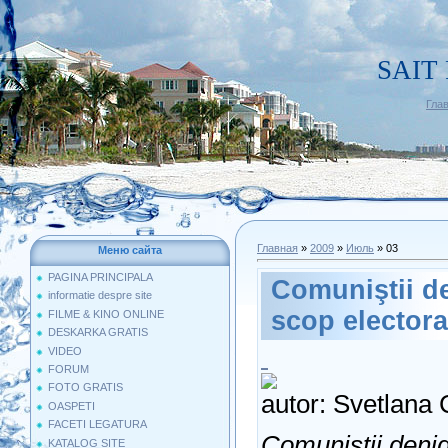
SAIT
Гла
Главная
»
2009
»
Июль
»
03
Меню сайта
PAGINA PRINCIPALA
Comuniştii de
informatie despre site
scop electora
FILME & KINO ONLINE
DESKARKA GRATIS
VIDEO
FORUM
FOTO GRATIS
autor: Svetlana
OASPETI
FACETI LEGATURA
Comuniştii denig
KATALOG SITE