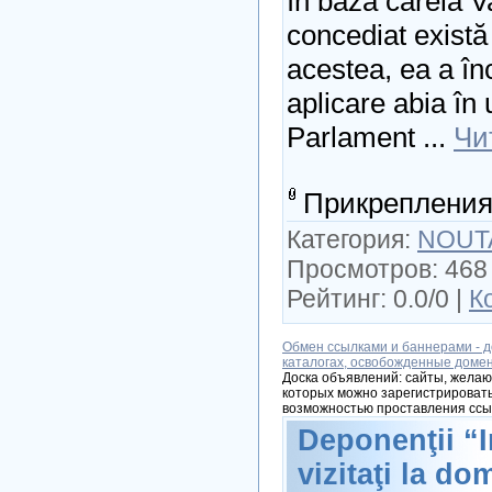
în baza căreia V
concediat există
acestea, ea a în
aplicare abia în
Parlament
...
Чи
Прикрепления
Категория:
NOUT
Просмотров: 468 
Рейтинг: 0.0/0 |
К
Обмен ссылками и баннерами - д
каталогах, освобожденные доме
Доска объявлений: сайты, желаю
которых можно зарегистрировать
возможностью проставления ссы
Deponenţii “
vizitaţi la dom