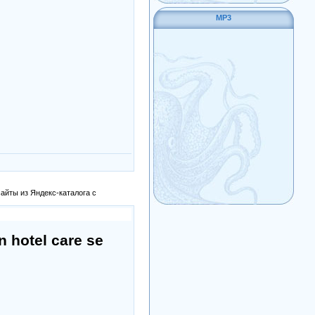
MP3
айты из Яндекс-каталога с
n hotel care se