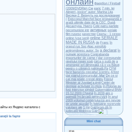
онлайн
Фаербол / Fireball
(2009/DVDRip) См
earic
7 mln. lei
Alegeri „toxice” autor: Marina Liţa
Висяки-2. Вернуть на доследование
(
Episcopul Marchel face propagandă e
arată ultimile date de la CEC. După
Десантура. Никто
Cele patru partide
активных
necomuniste intr
seriale
film rusesc
качестве
Сваты - 1 сезон
online SERIALE
online (vse serii)
MADE IN RUSIA
de
Franc
în
oraşul rus Soc
Atac xenofob
a declarat
antiromânesc autor: Sv
în
numele acestora
Contrabanda
importurilor de carne r
dar corespunde
nivelului minim stab
circa o sută de
a
ameninţat ieri dimineaţă că o va
Bătuţi
pentru o cămaşă naţională Pa
CFM
face banul cu ciocanul 1centru.
A fost
dat startul concursului „Mar
De ce si
cat mai poate creste pretu
Fostul
Minister al Justiţiei a prej
Cereri de
demisie
activitate în oficiu
În Polonia au
fost interzise simbol
Guvernatorul BNM
15.12.2009 Chişină
În 2010
are o
agendă încărcată pentru vizit
În anul
2009 volumul comerţului cu
are nevoie
de unele ajustări
În februarie rezervele
айты из Яндекс-каталога с
valutare ale
1 mii
Gazprom dă în
judecată Moldova Gaz
raţii la fapte
Mini chat