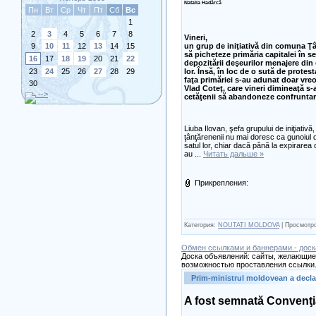
Natalia Hadârcă
Пн
Вт
Ср
Чт
Пт
Сб
Вс
1
2
3
4
5
6
7
8
Vineri,
9
10
11
12
13
14
15
un grup de iniţiativă din comuna Ţân
să picheteze primăria capitalei în 
16
17
18
19
20
21
22
depozitării deşeurilor menajere din 
23
24
25
26
27
28
29
lor. Însă, în loc de o sută de protes
faţa primăriei s-au adunat doar vreo
30
Vlad Coteţ, care vineri dimineaţă s-a
-->
cetăţenii să abandoneze confruntar
Liuba Ilovan, şefa grupului de iniţiativă
ţânţărenenii nu mai doresc ca gunoiul d
satul lor, chiar dacă până la expirarea 
au
...
Читать дальше »
Прикрепления:
Категория:
NOUTATI MOLDOVA
| Просмотро
Обмен ссылками и баннерами - доск
Доска объявлений: сайты, желающие 
возможностью проставления ссылки.
Prim-ministrul moldovean a declara
A fost semnată Convenţia 