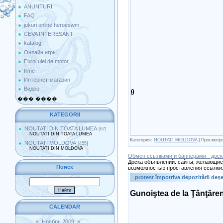
ANUNTURI
FAQ
jokuri online heroeswm
CEVA INTERESANT
katalog
Онлайн игры
Eurol ulei de motor
filme
Интернет-магазин
Видео
��� ����!
KATEGORII
NOUTATI DIN TOATA LUMEA
[67]
NOUTATI DIN TOATA LUMEA
Категория:
NOUTATI MOLDOVA
| Просмотро
NOUTATI MOLDOVA
[455]
NOUTATI DIN MOLDOVA
Обмен ссылками и баннерами - доск
Доска объявлений: сайты, желающие 
Поиск
возможностью проставления ссылки.
protest împotriva depozitării deşe
Gunoiştea de la Ţânţăreni 
CALENDAR
«
Ноябрь 2009
»