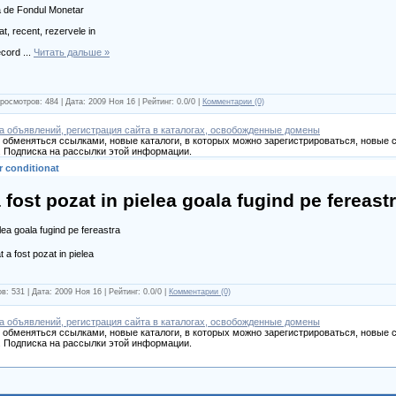
ta de Fondul Monetar
at, recent, rezervele in
record
...
Читать дальше »
росмотров: 484 | Дата:
2009 Ноя 16
| Рейтинг: 0.0/0 |
Комментарии (0)
а объявлений, регистрация сайта в каталогах, освобожденные домены
обменяться ссылками, новые каталоги, в которых можно зарегистрироваться, новые с
 Подписка на рассылки этой информации.
r conditionat
fost pozat in pielea goala fugind pe fereast
t a fost pozat in pielea
в: 531 | Дата:
2009 Ноя 16
| Рейтинг: 0.0/0 |
Комментарии (0)
а объявлений, регистрация сайта в каталогах, освобожденные домены
обменяться ссылками, новые каталоги, в которых можно зарегистрироваться, новые с
 Подписка на рассылки этой информации.