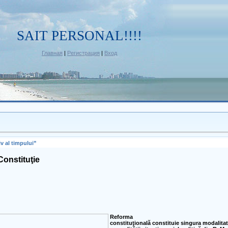
SAIT PERSONAL!!!!
Главная
|
Регистрация
|
Вход
v al timpului”
onstituţie
Reforma
constituţională constituie singura modalitat