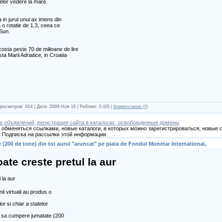
relor vedere la mare.
 in jurul unui ax imens din
a o rotatie de 1,3, ceea ce
Sun.
osta peste 70 de milioane de lire
ta Marii Adriatice, in Croatia
росмотров: 614 | Дата:
2009 Ноя 16
| Рейтинг: 0.0/0 |
Комментарии (0)
а объявлений, регистрация сайта в каталогах, освобожденные домены
обменяться ссылками, новые каталоги, в которых можно зарегистрироваться, новые с
 Подписка на рассылки этой информации.
 (200 de tone) din tot aurul "aruncat" pe piata de Fondul Monetar International,
ate creste pretul la aur
nii
virtuali au produs o
or si chiar a statelor
cis sa cumpere jumatate (200