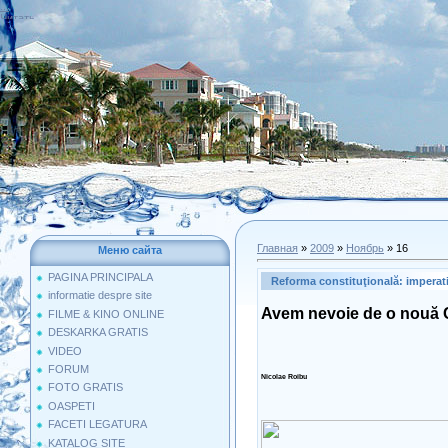
...
Читать
дальше
»
Главная
»
2009
»
Ноябрь
»
16
Меню сайта
PAGINA PRINCIPALA
Reforma constituţională: imperati
informatie despre site
Avem nevoie de o nouă C
FILME & KINO ONLINE
DESKARKA GRATIS
VIDEO
FORUM
Nicolae Roibu
FOTO GRATIS
OASPETI
FACETI LEGATURA
KATALOG SITE