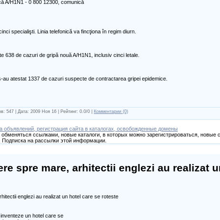
ică A/H1N1 - 0 800 12300, comunică
nci specialişti. Linia telefonică va fincţiona în regim diurn.
e 638 de cazuri de gripă nouă A/H1N1, inclusiv cinci letale.
s-au atestat 1337 de cazuri suspecte de contractarea gripei epidemice.
в: 547 | Дата:
2009 Ноя 16
| Рейтинг: 0.0/0 |
Комментарии (0)
а объявлений, регистрация сайта в каталогах, освобожденные домены
обменяться ссылками, новые каталоги, в которых можно зарегистрироваться, новые с
 Подписка на рассылки этой информации.
re spre mare, arhitectii englezi au realizat u
a inventeze un hotel care se