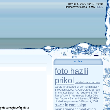
Пятница, 2026 Авг 07, 10:40
Приветствую Вас
Гость
|
RSS
arhiva
foto hazlii
prikol
codrii-skoate barbate
parale
irina sandu-of dor
Terminator 4-
Salvation (2009) *CAM
Output
Screen
Translator
Eurol - автомасло
17:55 //
Taisia Voronin lustruieşte
Script
Dibo
feat Andrei - Sa nu-ti lipseas
AKORD-
Unde-idragostea.mp3
Blogovăţ 2009
in
campaign
(ProTV)
e de a readuce în albia
management marketing