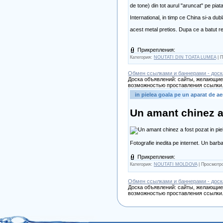
de tone) din tot aurul "aruncat" pe pia
International, in timp ce China si-a dubl
acest metal pretios. Dupa ce a batut 
Прикрепления:
Категория:
NOUTATI DIN TOATA LUMEA
| П
Обмен ссылками и баннерами - доск
Доска объявлений: сайты, желающие 
возможностью проставления ссылки.
in pielea goala pe un aparat de ae
Un amant chinez a 
Fotografie inedita pe internet. Un barba
Прикрепления:
Категория:
NOUTATI MOLDOVA
| Просмотро
Обмен ссылками и баннерами - доск
Доска объявлений: сайты, желающие 
возможностью проставления ссылки.