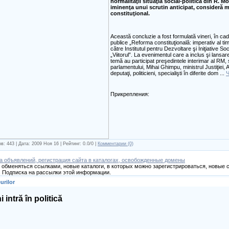
normalităţii situaţia social-politică din R. 
iminenţa unui scrutin anticipat, consideră ma
constituţional.
Această concluzie a fost formulată vineri, în cad
publice „Reforma constituţională: imperativ al ti
către Institutul pentru Dezvoltare şi Iniţiative Soc
„Viitorul”. La evenimentul care a inclus şi lansar
temă au participat preşedintele interimar al RM, 
parlamentului, Mihai Ghimpu, ministrul Justiţiei
deputaţi, politicieni, specialişti în diferite dom
...
Ч
Прикрепления:
в: 443 | Дата:
2009 Ноя 16
| Рейтинг: 0.0/0 |
Комментарии (0)
а объявлений, регистрация сайта в каталогах, освобожденные домены
обменяться ссылками, новые каталоги, в которых можно зарегистрироваться, новые с
 Подписка на рассылки этой информации.
urilor
intră în politică