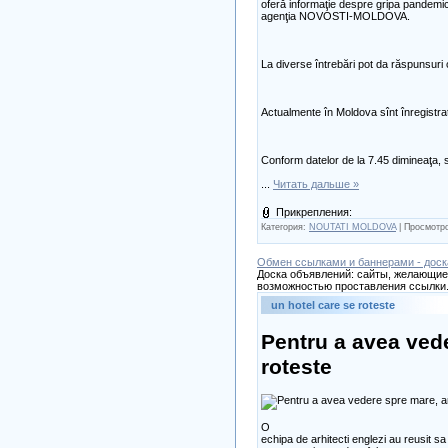
oferă informaţie despre gripa pandem
agenţia NOVOSTI-MOLDOVA.
La diverse întrebări pot da răspunsuri ci
Actualmente în Moldova sînt înregistrat
Conform datelor de la 7.45 dimineaţa, 
...
Читать дальше »
Прикрепления:
Категория:
NOUTATI MOLDOVA
| Просмотро
Обмен ссылками и баннерами - доск
Доска объявлений: сайты, желающие 
возможностью проставления ссылки.
un hotel care se roteste
Pentru a avea vede
roteste
O
echipa de arhitecti englezi au reusit s