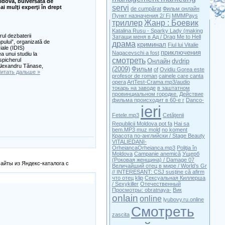
Moldova, bulversată de
servi
i mulţi experţi în drept
de cumpărat
Фильм онлайн
Пункт назначения 2/ Fi
MMMPays
триллер
Жанр : Боевик
Katalina Rusu - Sparky Lady (making
rul dezbaterii
Затащи меня в Ад / Drag Me to Hell
mpului”, organizată de
драма
криминал
Fiul lui Vitalie
iale (IDIS)
приключения
Nagacevschi a fost
ea unui studiu la
смотреть
spicherul
Онлайн
dvdrip
, Alexandru Tănase,
(2009)
Фильм
of
Ovidiu Gorea este
итать дальше »
profesor de roman
cainele care canta
opera
ArtTest-Crama.mp3/audio
токарь на заводе
в заштатном
провинциальном городке.
Действие
фильма происходит в 60-е г
Danco-
ieri
Fetele.mp3
Cetăţenii
Republicii Moldova pot fa
Hai sa
bem.MP3 muz mold
no koment
Красота по-английски / Stage Beauty
VITALIEDANI-
OrheiancaOrheianca.mp3
Poliţia în
Moldova
Campanie anemică
Ущерб
(Роковая женщина) / Damage 07
айты из Яндекс-каталога с
Величайший отец в мире / World’s Gr
// INTERESANT: CSJ susţine că afirm
что отец
klip
Сексуальная Киллерша
/ Sexykiller
Отечественный
Просмотры: obratnaya-
Вик
onlain
online
lyubovy.ru.online
Смотреть
zascita