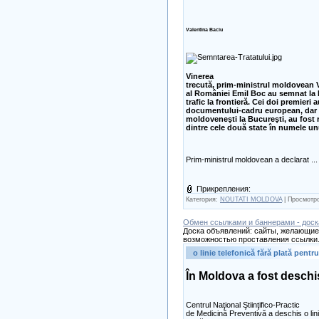
Valentina Baciu
Vinerea
trecută, prim-ministrul moldovean Vl
al României Emil Boc au semnat la 
trafic la frontieră. Cei doi premieri
documentului-cadru european, dar şi
moldoveneşti la Bucureşti, au fost re
dintre cele două state în numele u
Prim-ministrul moldovean a declarat
..
Прикрепления:
Категория:
NOUTATI MOLDOVA
| Просмотро
Обмен ссылками и баннерами - доск
Доска объявлений: сайты, желающие 
возможностью проставления ссылки.
o linie telefonică fără plată pent
În Moldova a fost deschis
Centrul Naţional Ştiinţifico-Practic
de Medicină Preventivă a deschis o lini