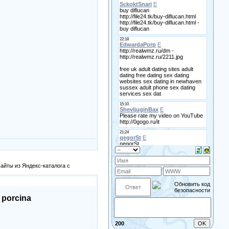
айты из Яндекс-каталога с
a porcina
200