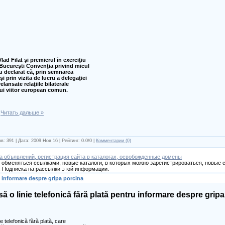
ad Filat şi premierul în exerciţiu
Bucureşti Convenţia privind micul
 au declarat că, prin semnarea
 prin vizita de lucru a delegaţiei
lansate relaţiile bilaterale
nui viitor european comun.
.
Читать дальше »
в: 391 | Дата:
2009 Ноя 16
| Рейтинг: 0.0/0 |
Комментарии (0)
а объявлений, регистрация сайта в каталогах, освобожденные домены
обменяться ссылками, новые каталоги, в которых можно зарегистрироваться, новые с
 Подписка на рассылки этой информации.
ru informare despre gripa porcina
ă o linie telefonică fără plată pentru informare despre grip
e telefonică fără plată, care