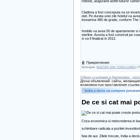
roteste, asigurand astfel tuturor came
Cladirea a fost conceputa sa se invarta
otel. Pe durata unei zile hotelul va ave
inseamna 480 de grade, conform The 
Imobilu va avea 50 de apartamente si c
sterline. Acesta a fost construit pe coas
si va fi finalizat in 2012.
Прикрепления:
Категория:
NOUTATI DIN TOATA LUMEA
| П
Обмен ссылками и баннерами - доск
Доска объявлений: сайты, желающие 
возможностью проставления ссылки.
India a decis sa cumpere jumatate
De ce si cat mai po
Criza economica si neincrederea in ba
schimbare radicala a pozitiei investitoril
fata de aur. Zilele trecute, India a de