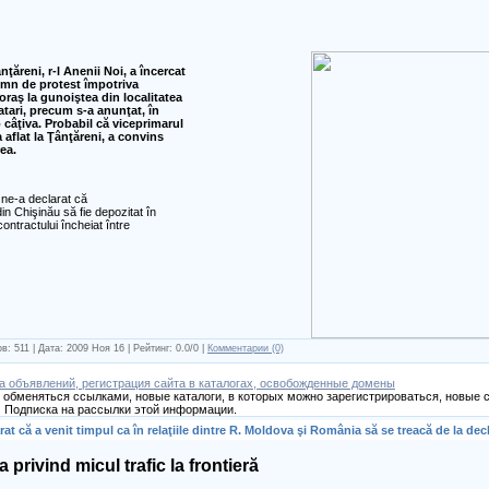
ţăreni, r-l Anenii Noi, a încercat
semn de protest împotriva
oraş la gunoiştea din localitatea
tatari, precum s-a anunţat, în
 câţiva. Probabil că viceprimarul
 aflat la Ţânţăreni, a convins
ea.
, ne-a declarat că
in Chişinău să fie depozitat în
contractului încheiat între
в: 511 | Дата:
2009 Ноя 16
| Рейтинг: 0.0/0 |
Комментарии (0)
а объявлений, регистрация сайта в каталогах, освобожденные домены
обменяться ссылками, новые каталоги, в которых можно зарегистрироваться, новые с
 Подписка на рассылки этой информации.
t că a venit timpul ca în relaţiile dintre R. Moldova şi România să se treacă de la decla
privind micul trafic la frontieră