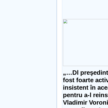
„…Dl preşedint
fost foarte activ
insistent în ace
pentru a-l reins
Vladimir Voroni