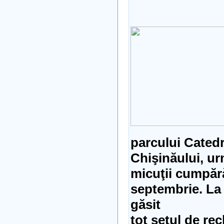
parcului Catedr
Chişinăului, u
micuţii cumpără
septembrie. La 
găsit
tot setul de re