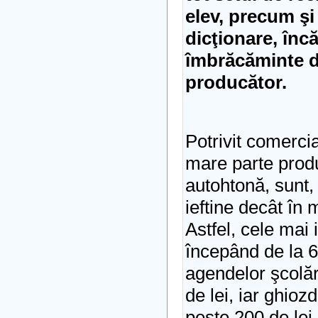
elev, precum ş
dicţionare, încă
îmbrăcăminte di
producător.
Potrivit comercia
mare parte prod
autohtonă, sunt
ieftine decât în
Astfel, cele mai 
începând de la 6
agendelor şcolăr
de lei, iar ghioz
peste 200 de lei.