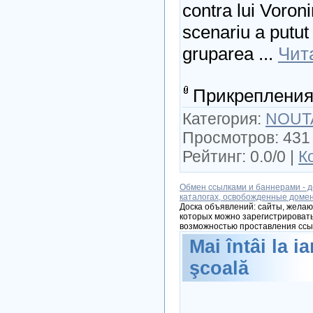
contra lui Voroni
scenariu a putut f
gruparea
...
Чит
Прикрепления
Категория:
NOUT
Просмотров: 431 
Рейтинг: 0.0/0 |
К
Обмен ссылками и баннерами - д
каталогах, освобожденные доме
Доска объявлений: сайты, желаю
которых можно зарегистрировать
возможностью проставления ссы
Mai întâi la i
şcoală