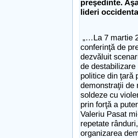
preşedinte. Aşa
lideri occidenta
„…La 7 martie 
conferinţă de pr
dezvăluit scenari
de destabilizare 
politice din ţară
demonstraţii de
soldeze cu viole
prin forţă a puter
Valeriu Pasat mi
repetate rânduri
organizarea dem