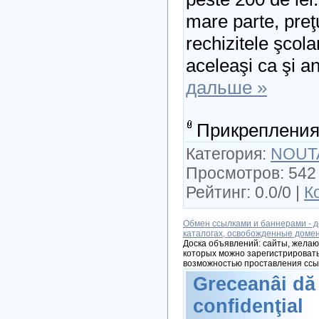
mare parte, preţ
rechizitele şco
aceleaşi ca şi an
дальше »
Прикрепления
Категория:
NOUT
Просмотров: 542 
Рейтинг: 0.0/0 |
К
Обмен ссылками и баннерами - д
каталогах, освобожденные доме
Доска объявлений: сайты, желаю
которых можно зарегистрировать
возможностью проставления ссы
Greceanâi dă
confidenţial