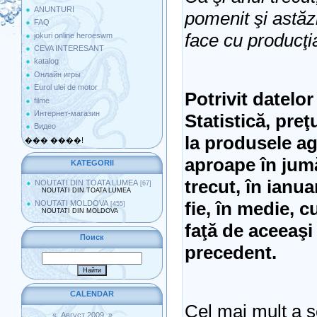
ANUNTURI
pomenit şi astăzi
FAQ
face cu producţi
jokuri online heroeswm
CEVA INTERESANT
katalog
Онлайн игры
Eurol ulei de motor
Potrivit datelo
filme
Интернет-магазин
Statistică, preţu
Видео
la produsele ag
��� ����!
aproape în jumă
KATEGORII
trecut, în ianua
NOUTATI DIN TOATA LUMEA
[67]
NOUTATI DIN TOATA LUMEA
fie, în medie, 
NOUTATI MOLDOVA
[455]
NOUTATI DIN MOLDOVA
faţă de aceeaşi
Поиск
precedent.
CALENDAR
Cel mai mult a s
«
Август 2009
»