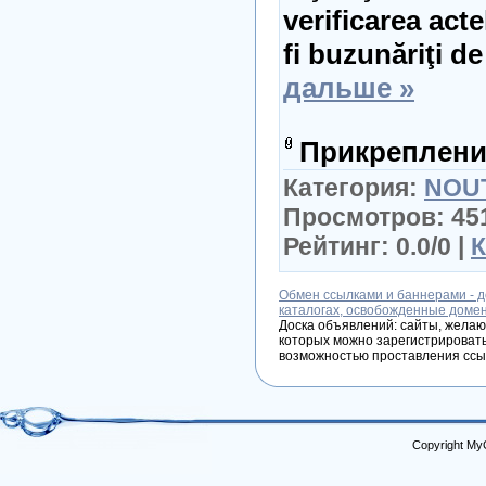
verificarea act
fi buzunăriţi d
дальше »
Прикреплени
Категория:
NOU
Просмотров: 451
Рейтинг: 0.0/0 |
К
Обмен ссылками и баннерами - д
каталогах, освобожденные доме
Доска объявлений: сайты, желаю
которых можно зарегистрировать
возможностью проставления ссы
Copyright My