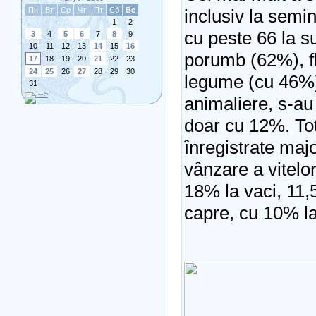
Пн
Вт
Ср
Чт
Пт
Сб
Вс
inclusiv la semin
1
2
cu peste 66 la s
3
4
5
6
7
8
9
10
11
12
13
14
15
16
porumb (62%), f
17
18
19
20
21
22
23
24
25
26
27
28
29
30
legume (cu 46%)
31
-->
animaliere, s-au 
doar cu 12%. Tot
înregistrate majo
vânzare a vitelo
18% la vaci, 11,5
capre, cu 10% la