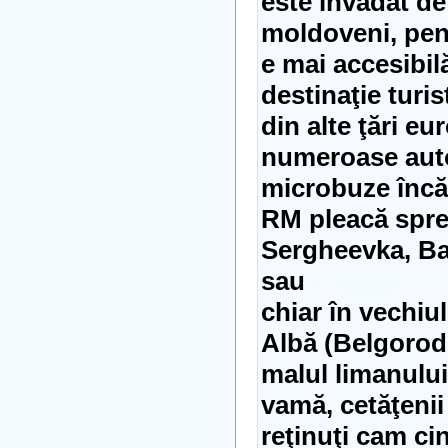
este invadat de
moldoveni, pen
e mai accesibil
destinaţie turi
din alte ţări eu
numeroase auto
microbuze încăr
RM pleacă spre
Sergheevka, Ba
sau
chiar în vechiu
Albă (Belgorod
malul limanului
vamă, cetăţenii
reţinuţi cam cin