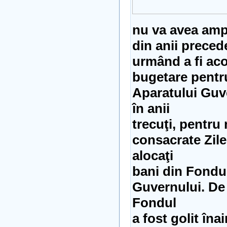
nu va avea amp
din anii precede
urmând a fi aco
bugetare pentru
Aparatului Guv
în anii
trecuţi, pentru
consacrate Zile
alocaţi
bani din Fondul
Guvernului. De 
Fondul
a fost golit îna