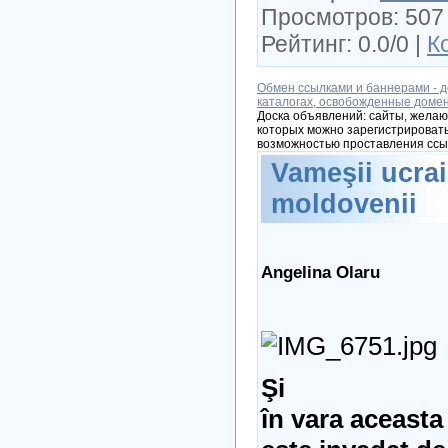
Просмотров: 507 
Рейтинг: 0.0/0 |
К
Обмен ссылками и баннерами - д
каталогах, освобожденные доме
Доска объявлений: сайты, желаю
которых можно зарегистрировать
возможностью проставления ссы
Vameşii ucra
moldovenii
Angelina Olaru
Şi
în vara aceasta