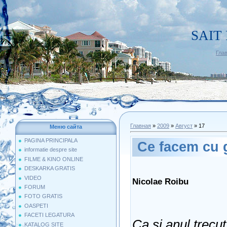
SAIT
Гла
Главная
»
2009
»
Август
»
17
Меню сайта
PAGINA PRINCIPALA
Ce facem cu 
informatie despre site
FILME & KINO ONLINE
DESKARKA GRATIS
VIDEO
Nicolae Roibu
FORUM
FOTO GRATIS
OASPETI
FACETI LEGATURA
Ca şi anul trecut,
KATALOG SITE