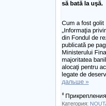
să bată la uşă.
Cum a fost golit
„Informaţia privi
din Fondul de re
publicată pe pa
Ministerului Fin
majoritatea banil
alocaţi pentru ac
legate de deser
дальше »
Прикрепления
Категория:
NOUT