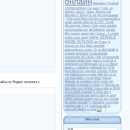
онлайн
Фаербол / Fireball
(2009/DVDRip) См
earic
7 mln. lei
Alegeri „toxice” autor: Marina Liţa
Висяки-2. Вернуть на доследование
(
Episcopul Marchel face propagandă e
arată ultimile date de la CEC. După
Десантура. Никто
Cele patru partide
активных
necomuniste intr
seriale
film rusesc
качестве
Сваты - 1 сезон
online SERIALE
online (vse serii)
MADE IN RUSIA
de
Franc
în
oraşul rus Soc
Atac xenofob
a declarat
antiromânesc autor: Sv
în
numele acestora
Contrabanda
importurilor de carne r
dar corespunde
nivelului minim stab
circa o sută de
a
ameninţat ieri dimineaţă că o va
Bătuţi
pentru o cămaşă naţională Pa
CFM
face banul cu ciocanul 1centru.
A fost
dat startul concursului „Mar
De ce si
cat mai poate creste pretu
Fostul
Minister al Justiţiei a prej
Cereri de
айты из Яндекс-каталога с
demisie
activitate în oficiu
În Polonia au
fost interzise simbol
Guvernatorul BNM
15.12.2009 Chişină
În 2010
are o
agendă încărcată pentru vizit
În anul
2009 volumul comerţului cu
are nevoie
de unele ajustări
În februarie rezervele
valutare ale
1 mii
Gazprom dă în
judecată Moldova Gaz
Mini chat