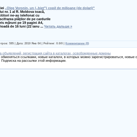
ţiei
„Oleg Voronin, un („biet”) copil de milioane (de dolari)”
ui nr. 1 al R. Moldova toacă,
cititori ne-au telefonat cu
cifrarea plăţilor de pe cardurile
cris mărunt pe 19 pagini A4,
rioadă de 16 luni (22 ianu
...
Читать дальше »
тров: 595 | Дата:
2010 Янв 04
| Рейтинг: 0.0/0 |
Комментарии (0)
а объявлений, регистрация сайта в каталогах, освобожденные домены
обменяться ссылками, новые каталоги, в которых можно зарегистрироваться, новые с
 Подписка на рассылки этой информации.