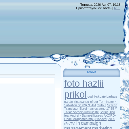
Пятница, 2026 Авг 07, 10:15
Приветствую Вас
Гость
|
RSS
arhiva
foto hazlii
prikol
codrii-skoate barbate
parale
irina sandu-of dor
Terminator 4-
Salvation (2009) *CAM
Output
Screen
Translator
Eurol - автомасло
17:55 //
Taisia Voronin lustruieşte
Script
Dibo
feat Andrei - Sa nu-ti lipseas
AKORD-
Unde-idragostea.mp3
Blogovăţ 2009
in
campaign
(ProTV)
management marketing