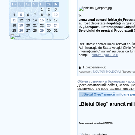
Пн
Вт
Ср
Чт
Пт
Сб
Вс
1
2
3
4
5
6
7
8
9
10
În
urma unui control iniţiat de Procu
11
12
13
14
15
16
17
au fost depistate ilegalităţi în gest
18
19
20
21
22
23
24
ÎS „Aeroportul Internaţional Chişin
25
26
27
28
29
30
31
Serviciului de presă al Procuraturii
-->
Rezultatele controlului au relevat că, în l
Administraţia de Stat a Aviaţiei Civile 
Internaţional Chişinău” au decis ca furn
compl
...
Читать дальше »
Прикрепления:
Категория:
NOUTATI MOLDOVA
| Просмотро
Обмен ссылками и баннерами - доск
Доска объявлений: сайты, желающие 
возможностью проставления ссылки.
„Bietul Oleg” aruncă milioane pe
„Bietul Oleg” aruncă mil
Departamentul Investigaţii TIMPUL