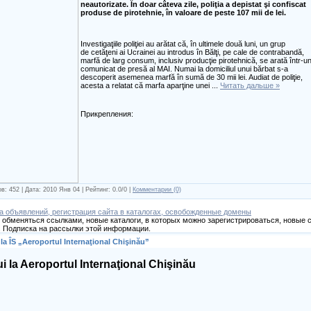
neautorizate. În doar câteva zile, poliţia a depistat şi confiscat
produse de pirotehnie, în valoare de peste 107 mii de lei.
Investigaţiile poliţiei au arătat că, în ultimele două luni, un grup
de cetăţeni ai Ucrainei au introdus în Bălţi, pe cale de contrabandă,
marfă de larg consum, inclusiv producţie pirotehnică, se arată într-u
comunicat de presă al MAI. Numai la domiciliul unui bărbat s-a
descoperit asemenea marfă în sumă de 30 mii lei. Audiat de poliţie,
acesta a relatat că marfa aparţine unei
...
Читать дальше »
Прикрепления:
в: 452 | Дата:
2010 Янв 04
| Рейтинг: 0.0/0 |
Комментарии (0)
а объявлений, регистрация сайта в каталогах, освобожденные домены
обменяться ссылками, новые каталоги, в которых можно зарегистрироваться, новые с
 Подписка на рассылки этой информации.
 la ÎS „Aeroportul Internaţional Chişinău”
ui la Aeroportul Internaţional Chişinău