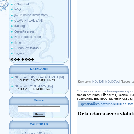
ANUNTURI
FAQ
jokuri online heroeswm
CEVA INTERESANT
katalog
Онлайн игры
Eurol ulei de motor
filme
Интернет-магазин
Видео
��� ����!
KATEGORII
NOUTATI DIN TOATA LUMEA
[67]
NOUTATI DIN TOATA LUMEA
Категория:
NOUTATI MOLDOVA
| Просмотро
NOUTATI MOLDOVA
[455]
NOUTATI DIN MOLDOVA
Обмен ссылками и баннерами - доск
Доска объявлений: сайты, желающие 
возможностью проставления ссылки.
Поиск
gestionărea patrimoniului de stat
Delapidarea averii statul
CALENDAR
«
Январь 2010
»