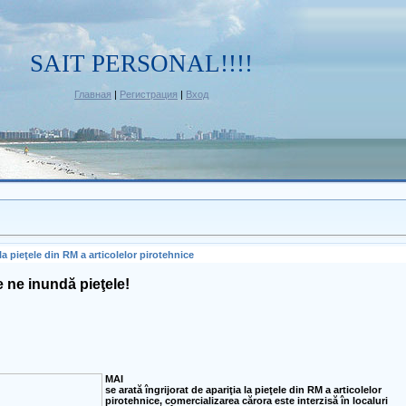
SAIT PERSONAL!!!!
Главная
|
Регистрация
|
Вход
 la pieţele din RM a articolelor pirotehnice
le ne inundă pieţele!
M
AI
se arată îngrijorat de apariţia la pieţele din RM a articolelor
pirotehnice, comercializarea cărora este interzisă în localuri