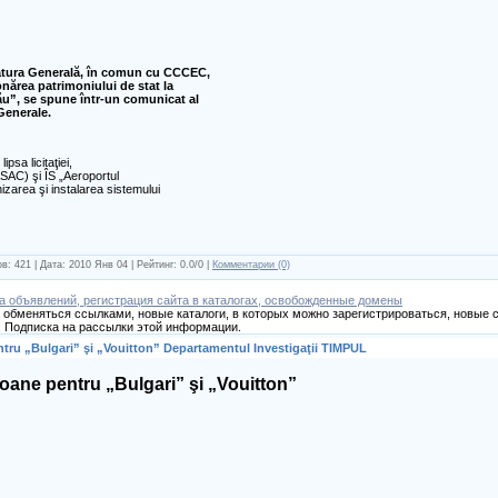
ratura Generală, în comun cu CCCEC,
ionărea patrimoniului de stat la
ău”, se spune într-un comunicat al
 Generale.
ipsa licitaţiei,
(ASAC) şi ÎS „Aeroportul
izarea şi instalarea sistemului
в: 421 | Дата:
2010 Янв 04
| Рейтинг: 0.0/0 |
Комментарии (0)
а объявлений, регистрация сайта в каталогах, освобожденные домены
обменяться ссылками, новые каталоги, в которых можно зарегистрироваться, новые с
 Подписка на рассылки этой информации.
ntru „Bulgari” şi „Vouitton” Departamentul Investigaţii TIMPUL
ioane pentru „Bulgari” şi „Vouitton”