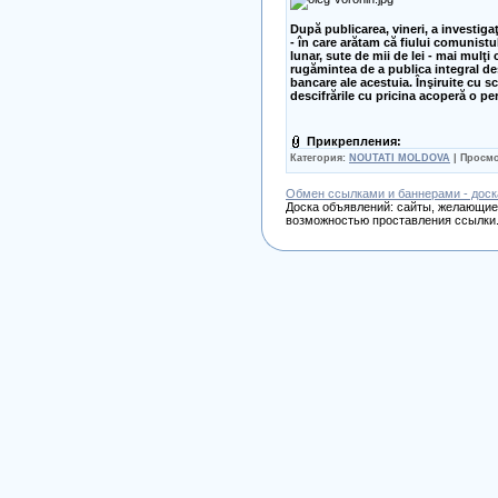
După publicarea, vineri, a investiga
- în care arătam că fiului comunistul
lunar, sute de mii de lei - mai mulţi 
rugămintea de a publica integral des
bancare ale acestuia. Înşiruite cu s
descifrările cu pricina acoperă o pe
Прикрепления:
Категория:
NOUTATI MOLDOVA
| Просмо
Обмен ссылками и баннерами - доск
Доска объявлений: сайты, желающие 
возможностью проставления ссылки.