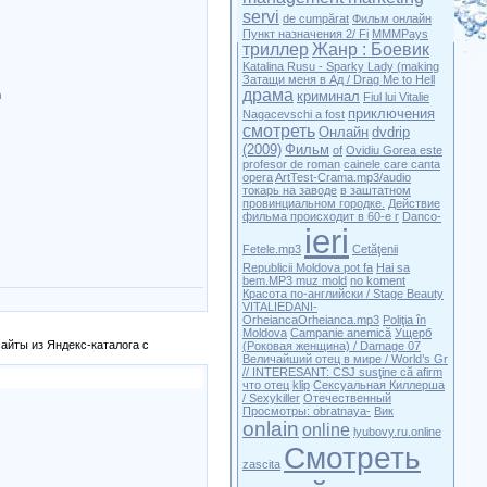
servi
de cumpărat
Фильм онлайн
Пункт назначения 2/ Fi
MMMPays
триллер
Жанр : Боевик
Katalina Rusu - Sparky Lady (making
Затащи меня в Ад / Drag Me to Hell
драма
криминал
n
Fiul lui Vitalie
приключения
Nagacevschi a fost
смотреть
Онлайн
dvdrip
(2009)
Фильм
of
Ovidiu Gorea este
profesor de roman
cainele care canta
opera
ArtTest-Crama.mp3/audio
токарь на заводе
в заштатном
провинциальном городке.
Действие
фильма происходит в 60-е г
Danco-
ieri
Fetele.mp3
Cetăţenii
Republicii Moldova pot fa
Hai sa
bem.MP3 muz mold
no koment
Красота по-английски / Stage Beauty
VITALIEDANI-
OrheiancaOrheianca.mp3
Poliţia în
Moldova
Campanie anemică
Ущерб
айты из Яндекс-каталога с
(Роковая женщина) / Damage 07
Величайший отец в мире / World’s Gr
// INTERESANT: CSJ susţine că afirm
что отец
klip
Сексуальная Киллерша
/ Sexykiller
Отечественный
Просмотры: obratnaya-
Вик
onlain
online
lyubovy.ru.online
Смотреть
zascita