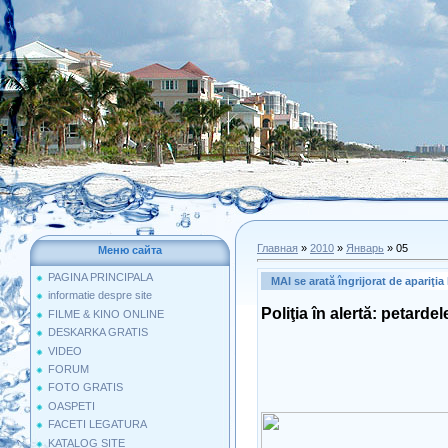
Главная
»
2010
»
Январь
»
05
Меню сайта
PAGINA PRINCIPALA
MAI se arată îngrijorat de apariţia
informatie despre site
Poliţia în alertă: petarde
FILME & KINO ONLINE
DESKARKA GRATIS
VIDEO
FORUM
FOTO GRATIS
OASPETI
FACETI LEGATURA
KATALOG SITE