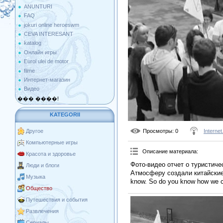
ANUNTURI
FAQ
jokuri online heroeswm
CEVA INTERESANT
katalog
Онлайн игры
Eurol ulei de motor
filme
Интернет-магазин
Видео
��� ����!
KATEGORII
Просмотры
: 0
Interne
Другое
Компьютерные игры
Описание материала
:
Красота и здоровье
Фото-видео отчет о туристич
Люди и блоги
Атмосферу создали китайские
Музыка
know. So do you know how we 
Общество
Путешествия и события
Развлечения
Сериалы