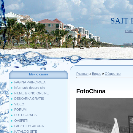
SAIT 
Глав
Главная
»
Видео
»
Общество
Меню сайта
PAGINA PRINCIPALA
informatie despre site
FotoChina
FILME & KINO ONLINE
DESKARKA GRATIS
VIDEO
FORUM
FOTO GRATIS
OASPETI
FACETI LEGATURA
KATALOG SITE