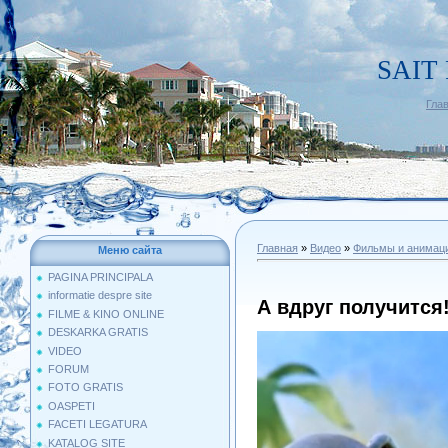
SAIT
Гла
Главная
»
Видео
»
Фильмы и анимац
Меню сайта
PAGINA PRINCIPALA
informatie despre site
А вдруг получится
FILME & KINO ONLINE
DESKARKA GRATIS
VIDEO
FORUM
FOTO GRATIS
OASPETI
FACETI LEGATURA
KATALOG SITE