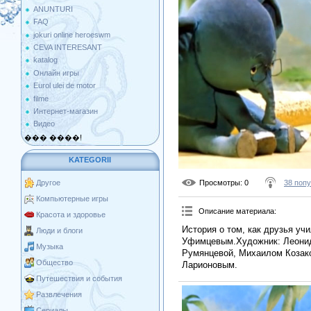
ANUNTURI
FAQ
jokuri online heroeswm
CEVA INTERESANT
katalog
Онлайн игры
Eurol ulei de motor
filme
Интернет-магазин
Видео
��� ����!
KATEGORII
Просмотры
: 0
38 попу
Другое
Компьютерные игры
Описание материала
:
Красота и здоровье
История о том, как друзья уч
Люди и блоги
Уфимцевым.Художник: Леони
Музыка
Румянцевой, Михаилом Козак
Общество
Ларионовым.
Путешествия и события
Развлечения
Сериалы