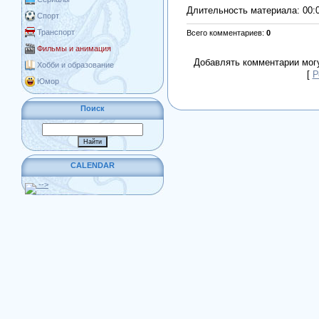
Длительность материала
: 00:
Спорт
Транспорт
Всего комментариев
:
0
Фильмы и анимация
Добавлять комментарии могу
Хобби и образование
[
Р
Юмор
Поиск
CALENDAR
-->