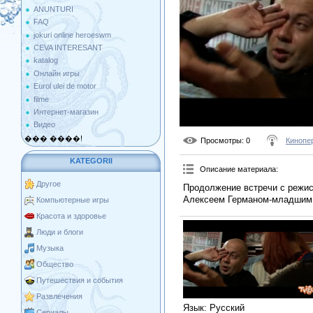
ANUNTURI
FAQ
jokuri online heroeswm
CEVA INTERESANT
katalog
Онлайн игры
Eurol ulei de motor
filme
Интернет-магазин
Видео
��� ����!
Просмотры
: 0
Кинопе
KATEGORII
Описание материала
:
Другое
Продолжение встречи с режи
Алексеем Германом-младшим.
Компьютерные игры
Красота и здоровье
Люди и блоги
Музыка
Общество
Путешествия и события
Развлечения
Язык
: Русский
Сериалы