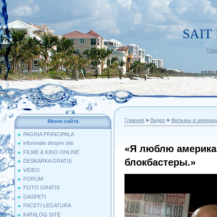
SAIT
Гла
Главная
»
Видео
»
Фильмы и анимац
Меню сайта
PAGINA PRINCIPALA
informatie despre site
«Я люблю америка
FILME & KINO ONLINE
блокбастеры.»
DESKARKA GRATIS
VIDEO
FORUM
FOTO GRATIS
OASPETI
FACETI LEGATURA
KATALOG SITE